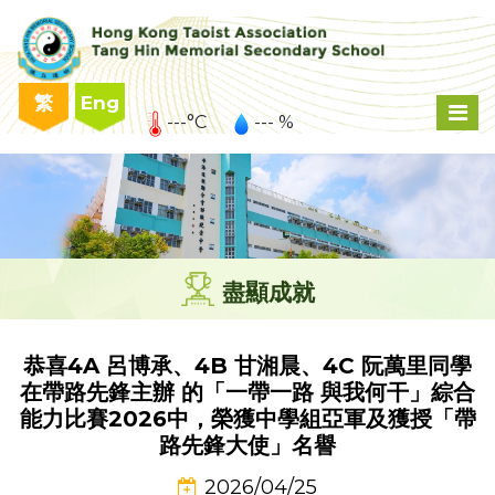
繁
Eng
---°C
--- %
盡顯成就
恭喜4A 呂博承、4B 甘湘晨、4C 阮萬里同學
在帶路先鋒主辦 的「一帶一路 與我何干」綜合
能力比賽2026中，榮獲中學組亞軍及獲授「帶
路先鋒大使」名譽
2026/04/25