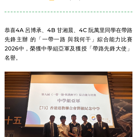
恭喜4A 呂博承、4B 甘湘晨、4C 阮萬里同學在帶路
先鋒主辦 的「一帶一路 與我何干」綜合能力比賽
2026中，榮獲中學組亞軍及獲授「帶路先鋒大使」
名譽。