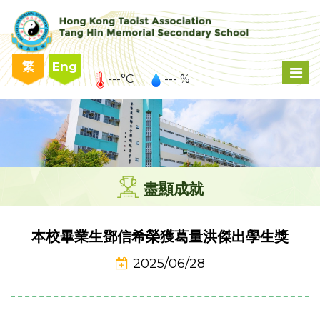
繁
Eng
---°C
--- %
盡顯成就
本校畢業生鄧信希榮獲葛量洪傑出學生獎
2025/06/28