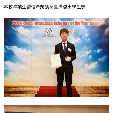
本校畢業生鄧信希榮獲葛量洪傑出學生獎。