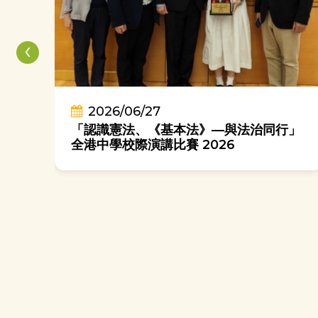
‹
2026/06/27
「認識憲法、《基本法》—與法治同行」
萬里
全港中學校際演講比賽 2026
我
學
「鄧顯人。同心同行」中六惜別活動