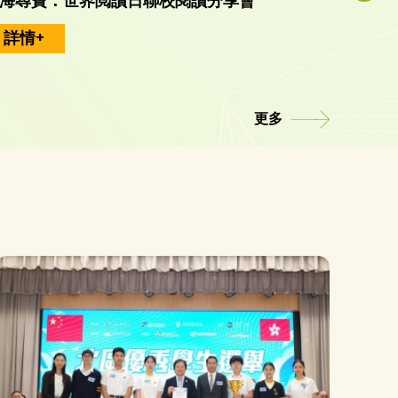
海尋寶：世界閲讀日聯校閱讀分享會
「照進
詳情+
詳情
更多
6-27年度插班生申請