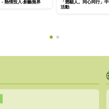
 - 熱情投入‧創藝無界
「鄧顯人。同心同行」中
活動