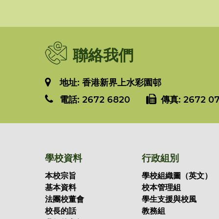
聯絡我們
地址: 香港新界上水彩園邨
電話:
2672 6820
傳真:
2672 07
學校資料
行政組別
本校宗旨
學校組織圖（英文）
基本資料
校本管理組
法團校董會
學生支援與校風
校長的話
教務組