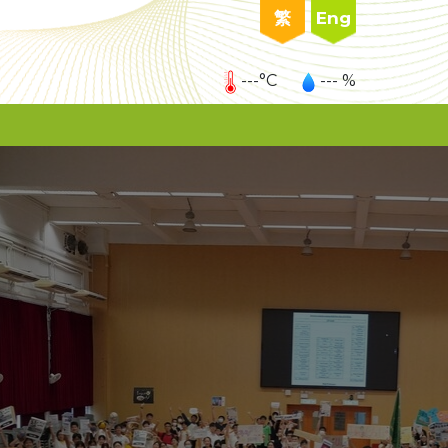
繁
Eng
---°C
--- %