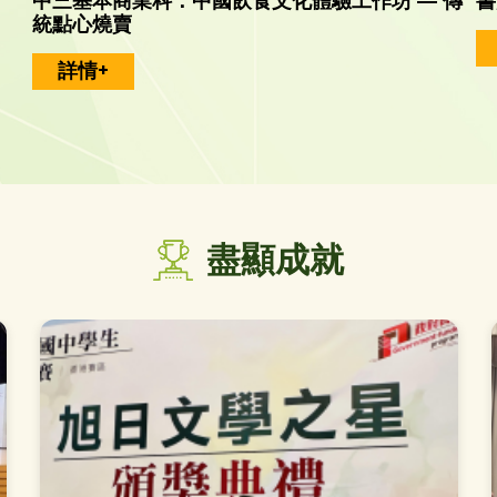
中三基本商業科：中國飲食文化體驗工作坊 — 傳
書
統點心燒賣
詳情+
盡顯成就
中取得卓越成績！
202