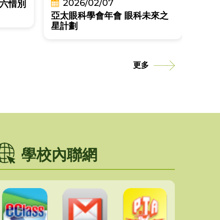
2026/02/07
六惜別
亞太眼科學會年會 眼科未來之
恭賀本校同學於2026
星計劃
更多
學校內聯網