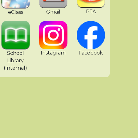
PTA
Gmail
eClass
「鄧顯人。同心同行」中六
Instagram
Facebook
School
Library
(Internal)