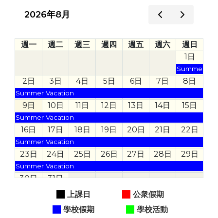
2026年8月
週一
週二
週三
週四
週五
週六
週日
1日
Summer Vac
2日
3日
4日
5日
6日
7日
8日
Summer Vacation
9日
10日
11日
12日
13日
14日
15日
Summer Vacation
16日
17日
18日
19日
20日
21日
22日
Summer Vacation
23日
24日
25日
26日
27日
28日
29日
Summer Vacation
30日
31日
Summer Vacation
上課日
公衆假期
學校假期
學校活動