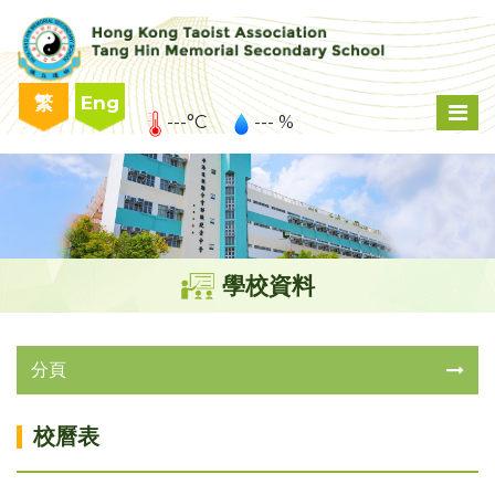
繁
Eng
---°C
--- %
學校資料
分頁
校曆表